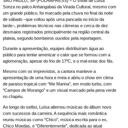
SÃO PAULO, SP (FOLHAPRESS) – O show de Luísa
Sonza no palco Anhangabaú da Virada Cultural, mesmo com
um grande público, foi marcado pela chuva no final da noite
de sábado –que voltou após uma pancada no início da
tarde–, problemas técnicos nas câmeras e cerca de dez
desmaios registrados principalmente na região central da
plateia, segundo bombeiros ouvidos pela reportagem.
Durante a apresentação, equipes distribuíram água ao
público para tentar amenizar o calor que se formou com a
aglomeração, apesar do frio de 17ºC, e o mal-estar dos fãs.
Mesmo com os imprevistos, a cantora manteve a
apresentação de uma hora e meia e abriu o show em clima
de paraíso tropical com “Me Marina”, em modo turbo, com
“Campos de Morango” e um visual marcado pela pena verde
no chapéu.
Ao longo do setlist, Luísa alternou músicas do álbum novo
com sucessos da carreira. A sequência mais romântica
reuniu músicas como “Chico”, música escrita para o ex,
Chico Moedas, e “Diferentemente”, dedicada ao atual