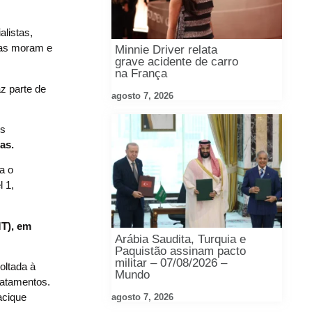
listas,
soas moram e
Minnie Driver relata
grave acidente de carro
na França
z parte de
agosto 7, 2026
ês
ias.
a o
 1,
MT), em
Arábia Saudita, Turquia e
Paquistão assinam pacto
militar – 07/08/2026 –
oltada à
Mundo
ratamentos.
acique
agosto 7, 2026