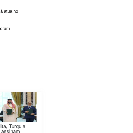
já atua no
foram
ita, Turquia
o assinam