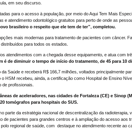
Lula, em seu discurso.
adas para o acesso à população, por meio do Aqui Tem Mais Especia
tas e atendimento odontológico gratuitos para perto de onde as pes
vo brasileiro o respeito que ele tem de ter”, completou.
s opções mais modernas para tratamento de pacientes com câncer. Fa
distribuídos para todos os estados.
 dos atendimentos com a chegada desse equipamento, e atua com tr
 é de diminuir o tempo de início do tratamento, de 45 para 10 d
o da Saúde e receberá R$ 166,7 milhões, voltados principalmente par
 o HSM recebeu, ainda, a certificação como Hospital de Ensino Nível
de profissionais.
neas de aceleradores, nas cidades de Fortaleza (CE) e Sinop (
20 tomógrafos para hospitais do SUS.
 parte da estratégia nacional de descentralização da radioterapia, v
to de pacientes para grandes centros e à ampliação do acesso aos t
 polo regional de saúde, com destaque no atendimento recente ao c