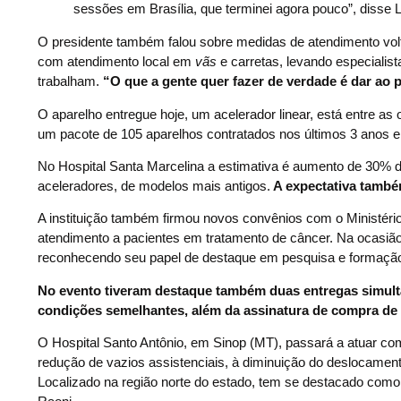
sessões em Brasília, que terminei agora pouco”, disse 
O presidente também falou sobre medidas de atendimento volt
com atendimento local em
vãs
e carretas, levando especialis
trabalham.
“O que a gente quer fazer de verdade é dar ao po
O aparelho entregue hoje, um acelerador linear, está entre a
um pacote de 105 aparelhos contratados nos últimos 3 anos e 
No Hospital Santa Marcelina a estimativa é aumento de 30%
aceleradores, de modelos mais antigos.
A expectativa também
A instituição também firmou novos convênios com o Ministéri
atendimento a pacientes em tratamento de câncer. Na ocasião
reconhecendo seu papel de destaque em pesquisa e formação 
No evento tiveram destaque também duas entregas simultâ
condições semelhantes, além da assinatura de compra de 
O Hospital Santo Antônio, em Sinop (MT), passará a atuar como
redução de vazios assistenciais, à diminuição do deslocamen
Localizado na região norte do estado, tem se destacado como