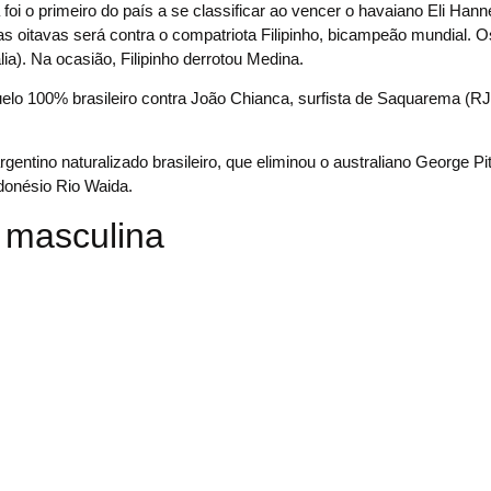
 foi o primeiro do país a se classificar ao vencer o havaiano Eli Ha
s oitavas será contra o compatriota Filipinho, bicampeão mundial. Os
a). Na ocasião, Filipinho derrotou Medina.
uelo 100% brasileiro contra João Chianca, surfista de Saquarema (RJ
ntino naturalizado brasileiro, que eliminou o australiano George Pit
donésio Rio Waida.
 masculina