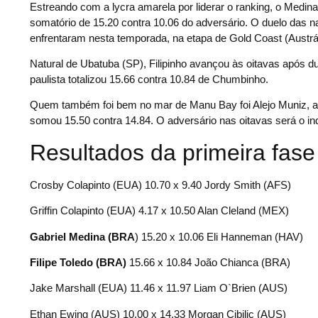
Estreando com a lycra amarela por liderar o ranking, o Medina
somatório de 15.20 contra 10.06 do adversário. O duelo das na
enfrentaram nesta temporada, na etapa de Gold Coast (Austráli
Natural de Ubatuba (SP), Filipinho avançou às oitavas após d
paulista totalizou 15.66 contra 10.84 de Chumbinho.
Quem também foi bem no mar de Manu Bay foi Alejo Muniz, arge
somou 15.50 contra 14.84. O adversário nas oitavas será o in
Resultados da primeira fase
Crosby Colapinto (EUA) 10.70 x 9.40 Jordy Smith (AFS)
Griffin Colapinto (EUA) 4.17 x 10.50 Alan Cleland (MEX)
Gabriel Medina (BRA
) 15.20 x 10.06 Eli Hanneman (HAV)
Filipe Toledo (BRA)
15.66 x 10.84 João Chianca (BRA)
Jake Marshall (EUA) 11.46 x 11.97 Liam O`Brien (AUS)
Ethan Ewing (AUS) 10.00 x 14.33 Morgan Cibilic (AUS)