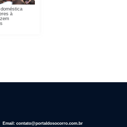
 doméstica
eres à
dizem
as
Email: contato@portaldosocorro.com.br