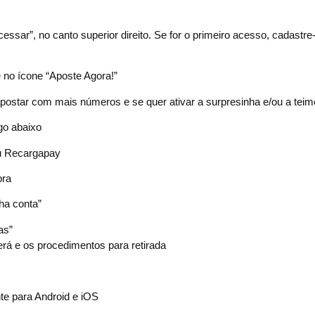
ssar”, no canto superior direito. Se for o primeiro acesso, cadastr
e no ícone “Aposte Agora!”
postar com mais números e se quer ativar a surpresinha e/ou a teim
go abaixo
ou Recargapay
pra
nha conta”
as”
erá e os procedimentos para retirada
nte para Android e iOS