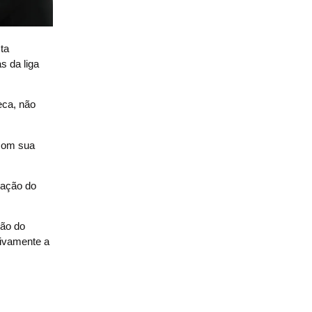
ta
s da liga
eca, não
 com sua
ração do
ção do
tivamente a