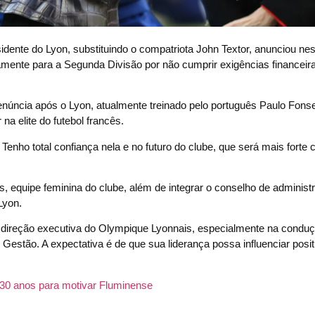
ente do Lyon, substituindo o compatriota John Textor, anunciou nes
vamente para a Segunda Divisão por não cumprir exigências financeira
 renúncia após o Lyon, atualmente treinado pelo português Paulo Fons
na elite do futebol francês.
. Tenho total confiança nela e no futuro do clube, que será mais forte
is, equipe feminina do clube, além de integrar o conselho de administ
Lyon.
o à direção executiva do Olympique Lyonnais, especialmente na condu
Gestão. A expectativa é de que sua liderança possa influenciar posi
30 anos para motivar Fluminense