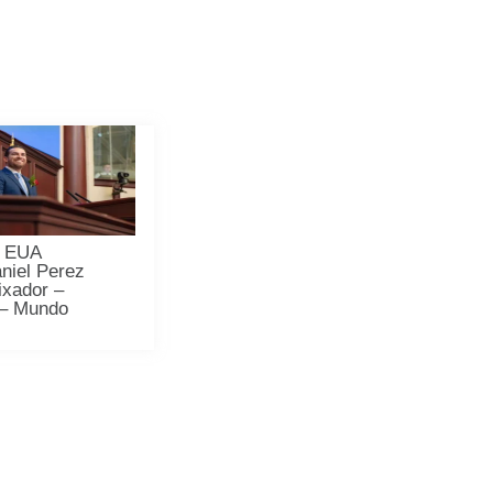
s EUA
niel Perez
xador –
 – Mundo