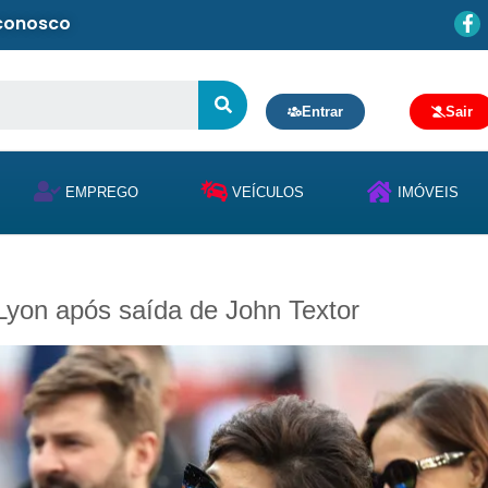
 conosco
Entrar
Sair
EMPREGO
VEÍCULOS
IMÓVEIS
Lyon após saída de John Textor