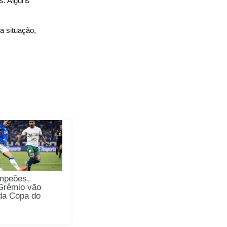
s. Alguns
a situação,
mpeões,
 Grêmio vão
da Copa do