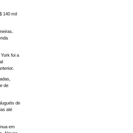
$ 140 mil
neiras.
enda
York foi a
al
terior.
jadas,
de de
aluguéis de
das até
tinua em