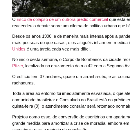
O
risco de colapso de um outrora prédio comercial
que está e
reacendeu o debate sobre um dilema de política urbana que 
Desde os anos 1990, e de maneira mais intensa após a pande
mais pessoas do que casas; e os aluguéis inflam em medida i
Unidos
é uma tarefa cada vez mais difícil.
No início desta semana, o Corpo de Bombeiros da cidade rece
Pfizer
, localizada no cruzamento da rua 42 com a Segunda Ave
O edifício tem 37 andares, quase um arranha-céu, e as colun
rachaduras.
Toda a área ao entorno foi imediatamente esvaziada, o que afet
comunidade brasileira: o Consulado do Brasil está no prédio e
quinta-feira (9), o atendimento consular será retomado norma
Projetos como esse, de conversão de escritórios em aparta
grande medida para amortizar a crise de moradia, embora em
acessíveis para a maioria da população.