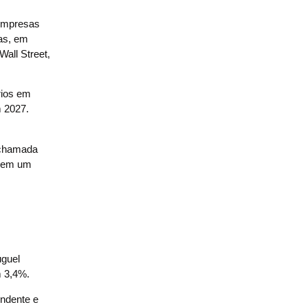
 empresas
das, em
all Street,
rios em
m 2027.
a chamada
s em um
uguel
m 3,4%.
endente e