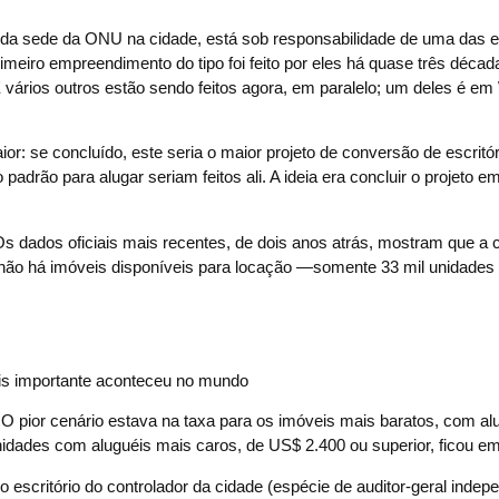
as da sede da ONU na cidade, está sob responsabilidade de uma das
rimeiro empreendimento do tipo foi feito por eles há quase três déca
vários outros estão sendo feitos agora, em paralelo; um deles é em W
or: se concluído, este seria o maior projeto de conversão de escritó
adrão para alugar seriam feitos ali. A ideia era concluir o projeto e
Os dados oficiais mais recentes, de dois anos atrás, mostram que 
 não há imóveis disponíveis para locação —somente 33 mil unidade
s importante aconteceu no mundo
 O pior cenário estava na taxa para os imóveis mais baratos, com al
unidades com aluguéis mais caros, de US$ 2.400 ou superior, ficou e
 escritório do controlador da cidade (espécie de auditor-geral indep