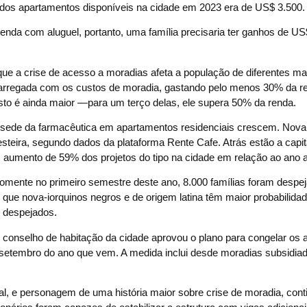
l dos apartamentos disponíveis na cidade em 2023 era de US$ 3.500.
nda com aluguel, portanto, uma família precisaria ter ganhos de US
e a crise de acesso a moradias afeta a população de diferentes ma
carregada com os custos de moradia, gastando pelo menos 30% da r
sto é ainda maior —para um terço delas, ele supera 50% da renda.
a sede da farmacêutica em apartamentos residenciais crescem. Nova 
esteira, segundo dados da plataforma Rente Cafe. Atrás estão a capit
 aumento de 59% dos projetos do tipo na cidade em relação ao ano an
omente no primeiro semestre deste ano, 8.000 famílias foram despe
ue nova-iorquinos negros e de origem latina têm maior probabilida
m despejados.
 conselho de habitação da cidade aprovou o plano para congelar os 
 setembro do ano que vem. A medida inclui desde moradias subsidia
cial, e personagem de uma história maior sobre crise de moradia, con