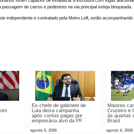
onários foram capazes de estabilizar a estrutura com vigas adicionai
a passagem de carros e pedestres na via principal esteja bloqueada.
este independente e contratado pela Metro Loft, estão acompanhando 
Ex-chefe de gabinete de
Maiores ca
com
Lula deixa campanha
Cruzeiro e
–
após contas pagas por
às quartas 
empresária alvo da PF
Brasil
agosto 6, 2026
agosto 6, 2026