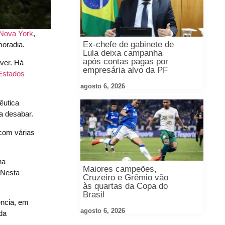
Nova York
,
Ex-chefe de gabinete de
moradia.
Lula deixa campanha
após contas pagas por
ver. Há
empresária alvo da PF
Estados
agosto 6, 2026
êutica
a desabar.
 com várias
na
Maiores campeões,
 Nesta
Cruzeiro e Grêmio vão
às quartas da Copa do
Brasil
ência, em
agosto 6, 2026
da