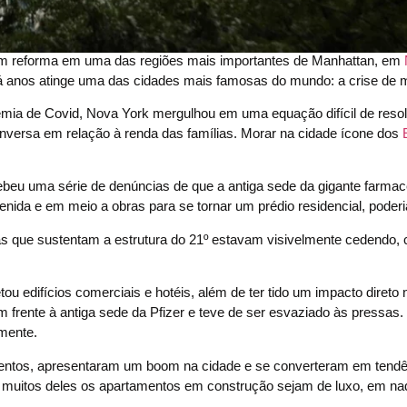
m reforma em uma das regiões mais importantes de Manhattan, em
há anos atinge uma das cidades mais famosas do mundo: a crise de 
mia de Covid, Nova York mergulhou em uma equação difícil de resol
nversa em relação à renda das famílias. Morar na cidade ícone dos
beu uma série de denúncias de que a antiga sede da gigante farmac
nida e em meio a obras para se tornar um prédio residencial, poderi
as que sustentam a estrutura do 21º estavam visivelmente cedendo,
ou edifícios comerciais e hotéis, além de ter tido um impacto direto 
m frente à antiga sede da Pfizer e teve de ser esvaziado às pressas.
lmente.
mentos, apresentaram um boom na cidade e se converteram em tend
 muitos deles os apartamentos em construção sejam de luxo, em na