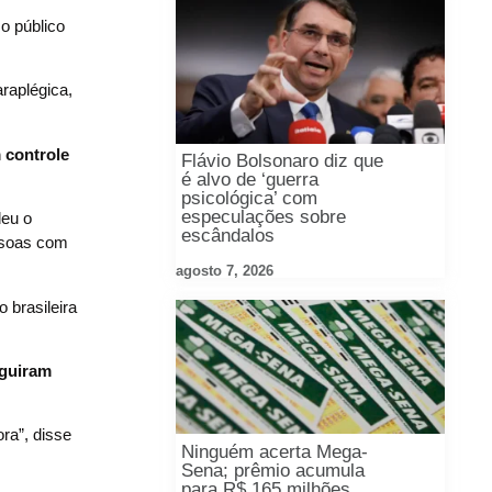
o público
araplégica,
 controle
Flávio Bolsonaro diz que
é alvo de ‘guerra
psicológica’ com
especulações sobre
deu o
escândalos
ssoas com
agosto 7, 2026
 brasileira
eguiram
ra”, disse
Ninguém acerta Mega-
Sena; prêmio acumula
para R$ 165 milhões