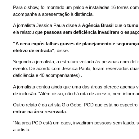
Para o show, foi montado um palco e instaladas 16 torres com 
acompanhe a apresentação à distância.
A jornalista Jessica Paula disse à
Agência Brasil
que o
tumul
ela relatou que
pessoas sem deficiência invadiram o espaç
“A cena expôs falhas graves de planejamento e segurança
efetivo de entrada”
, disse.
Segundo a jornalista, a estrutura voltada às pessoas com def
evento. De acordo com Jessica Paula, foram reservadas dua
deficiência e 40 acompanhantes) .
A jornalista contou ainda que uma das áreas oferece apenas vi
de inclusão. “Além disso, não há rota de acesso, nem inform
Outro relato é da artista Gio Gobo, PCD que está no espectro 
entrar na área reservada
.
“Na área PCD está um caos, invadiram pessoas sem laudo, s
a artista.