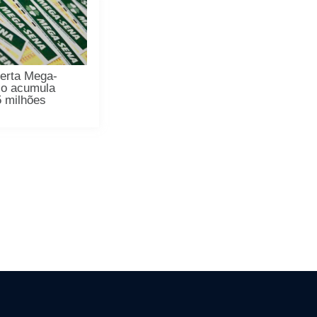
erta Mega-
io acumula
5 milhões