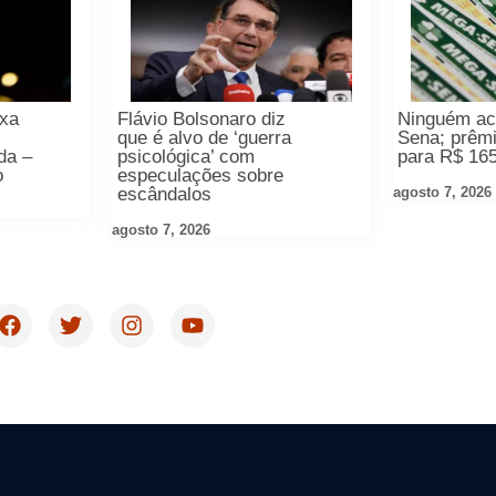
ixa
Flávio Bolsonaro diz
Ninguém ac
que é alvo de ‘guerra
Sena; prêm
da –
psicológica’ com
para R$ 16
o
especulações sobre
agosto 7, 2026
escândalos
agosto 7, 2026