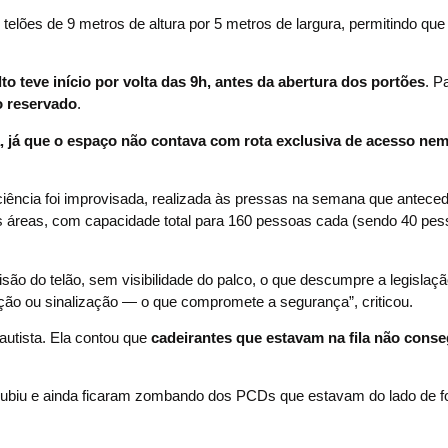
telões de 9 metros de altura por 5 metros de largura, permitindo que 
to teve início por volta das 9h, antes da abertura dos portões
. P
o reservado
.
, já que o espaço não contava com rota exclusiva de acesso nem
iciência foi improvisada, realizada às pressas na semana que antece
s áreas, com capacidade total para 160 pessoas cada (sendo 40 pe
são do telão, sem visibilidade do palco, o que descumpre a legislação
ação ou sinalização — o que compromete a segurança”, criticou.
autista. Ela contou que
cadeirantes que estavam na fila não cons
ubiu e ainda ficaram zombando dos PCDs que estavam do lado de fo