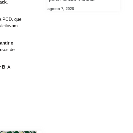
ack,
agosto 7, 2026
ea PCD, que
olicitavam
antir o
ursos de
r B
. A