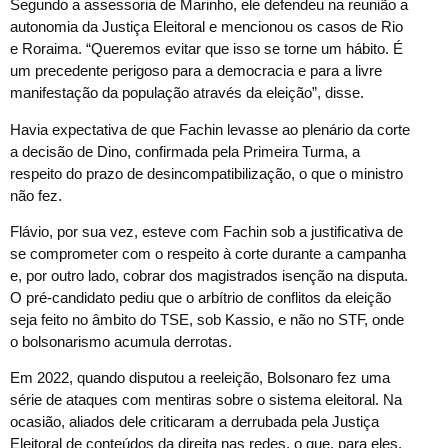
Segundo a assessoria de Marinho, ele defendeu na reunião a
autonomia da Justiça Eleitoral e mencionou os casos de Rio
e Roraima. “Queremos evitar que isso se torne um hábito. É
um precedente perigoso para a democracia e para a livre
manifestação da população através da eleição”, disse.
Havia expectativa de que Fachin levasse ao plenário da corte
a decisão de Dino, confirmada pela Primeira Turma, a
respeito do prazo de desincompatibilização, o que o ministro
não fez.
Flávio, por sua vez, esteve com Fachin sob a justificativa de
se comprometer com o respeito à corte durante a campanha
e, por outro lado, cobrar dos magistrados isenção na disputa.
O pré-candidato pediu que o arbítrio de conflitos da eleição
seja feito no âmbito do TSE, sob Kassio, e não no STF, onde
o bolsonarismo acumula derrotas.
Em 2022, quando disputou a reeleição, Bolsonaro fez uma
série de ataques com mentiras sobre o sistema eleitoral. Na
ocasião, aliados dele criticaram a derrubada pela Justiça
Eleitoral de conteúdos da direita nas redes, o que, para eles,