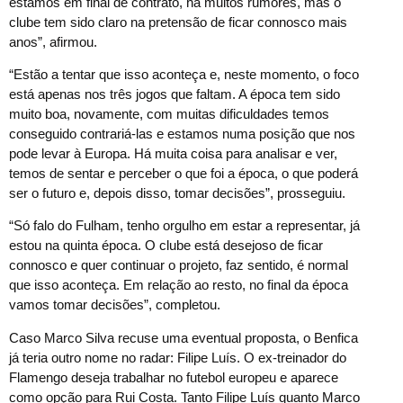
estamos em final de contrato, há muitos rumores, mas o
clube tem sido claro na pretensão de ficar connosco mais
anos”, afirmou.
“Estão a tentar que isso aconteça e, neste momento, o foco
está apenas nos três jogos que faltam. A época tem sido
muito boa, novamente, com muitas dificuldades temos
conseguido contrariá-las e estamos numa posição que nos
pode levar à Europa. Há muita coisa para analisar e ver,
temos de sentar e perceber o que foi a época, o que poderá
ser o futuro e, depois disso, tomar decisões”, prosseguiu.
“Só falo do Fulham, tenho orgulho em estar a representar, já
estou na quinta época. O clube está desejoso de ficar
connosco e quer continuar o projeto, faz sentido, é normal
que isso aconteça. Em relação ao resto, no final da época
vamos tomar decisões”, completou.
Caso Marco Silva recuse uma eventual proposta, o Benfica
já teria outro nome no radar: Filipe Luís. O ex-treinador do
Flamengo deseja trabalhar no futebol europeu e aparece
como opção para Rui Costa. Tanto Filipe Luís quanto Marco