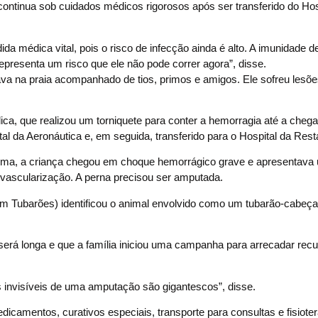
 continua sob cuidados médicos rigorosos após ser transferido do Hos
a médica vital, pois o risco de infecção ainda é alto. A imunidade d
representa um risco que ele não pode correr agora”, disse.
ava na praia acompanhado de tios, primos e amigos. Ele sofreu lesõ
ca, que realizou um torniquete para conter a hemorragia até a cheg
tal da Aeronáutica e, em seguida, transferido para o Hospital da Res
 Lima, a criança chegou em choque hemorrágico grave e apresentava
evascularização. A perna precisou ser amputada.
m Tubarões) identificou o animal envolvido como um tubarão-cabeça
será longa e que a família iniciou uma campanha para arrecadar rec
s invisíveis de uma amputação são gigantescos”, disse.
icamentos, curativos especiais, transporte para consultas e fisioter