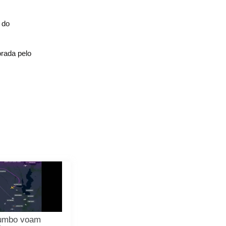
 do
orada pelo
 jumbo voam