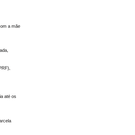
 com a mãe
zada,
PRF),
a até os
arcela