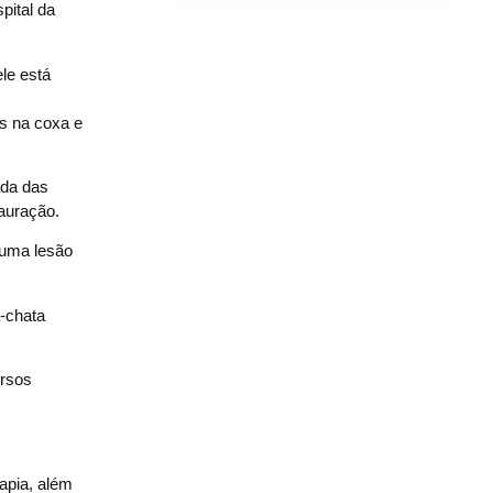
pital da
ele está
es na coxa e
ada das
tauração.
 uma lesão
-chata
ursos
apia, além