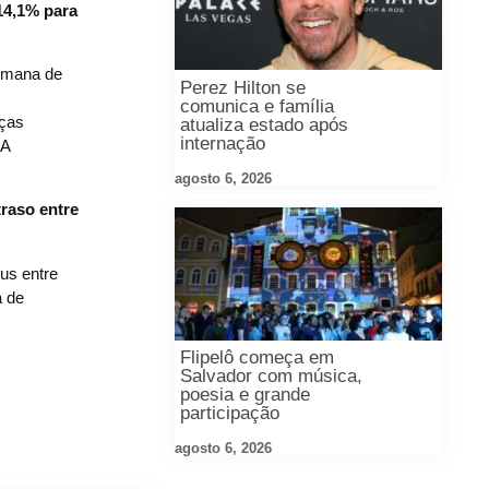
 14,1% para
semana de
Perez Hilton se
comunica e família
nças
atualiza estado após
internação
 A
agosto 6, 2026
raso entre
us entre
a de
Flipelô começa em
Salvador com música,
poesia e grande
participação
agosto 6, 2026