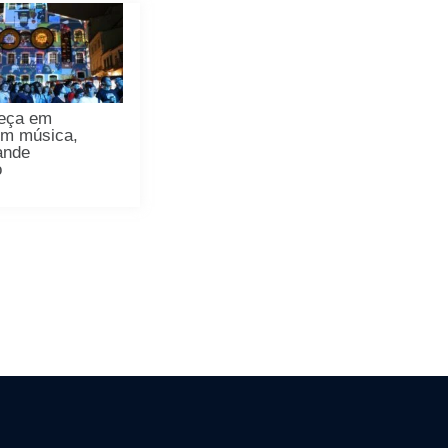
meça em
om música,
ande
o