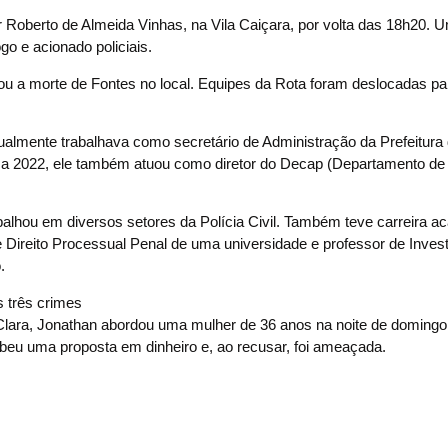
or Roberto de Almeida Vinhas, na Vila Caiçara, por volta das 18h20. 
o e acionado policiais.
 a morte de Fontes no local. Equipes da Rota foram deslocadas para
ualmente trabalhava como secretário de Administração da Prefeitura 
9 a 2022, ele também atuou como diretor do Decap (Departamento de 
alhou em diversos setores da Polícia Civil. Também teve carreira a
 e Direito Processual Penal de uma universidade e professor de Inves
.
Clara, Jonathan abordou uma mulher de 36 anos na noite de domingo 
ebeu uma proposta em dinheiro e, ao recusar, foi ameaçada.