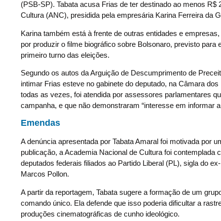
(PSB-SP). Tabata acusa Frias de ter destinado ao menos R$
Cultura (ANC), presidida pela empresária Karina Ferreira da 
Karina também está à frente de outras entidades e empresas, 
por produzir o filme biográfico sobre Bolsonaro, previsto pa
primeiro turno das eleições.
Segundo os autos da Arguição de Descumprimento de Preceito
intimar Frias esteve no gabinete do deputado, na Câmara dos
todas as vezes, foi atendida por assessores parlamentares 
campanha, e que não demonstraram “interesse em informar a
Emendas
A denúncia apresentada por Tabata Amaral foi motivada por u
publicação, a Academia Nacional de Cultura foi contemplada
deputados federais filiados ao Partido Liberal (PL), sigla do e
Marcos Pollon.
A partir da reportagem, Tabata sugere a formação de um gru
comando único. Ela defende que isso poderia dificultar a rastr
produções cinematográficas de cunho ideológico.