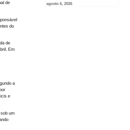
al de
agosto 6, 2026
sponsável
antes do
ada de
bril. Em
egundo a
por
icis e
o sob um
iando