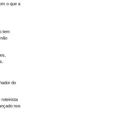
com o que a
ão tem
 não
zes,
s.
nhador do
roteirista
 lançado nos