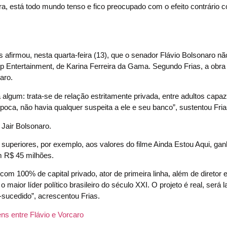
ara, está todo mundo tenso e fico preocupado com o efeito contrário 
as afirmou, nesta quarta-feira (13), que o senador Flávio Bolsonaro n
 Up Entertainment, de Karina Ferreira da Gama. Segundo Frias, a obra
aro.
algum: trata-se de relação estritamente privada, entre adultos capa
época, não havia qualquer suspeita a ele e seu banco”, sustentou Fria
 Jair Bolsonaro.
 superiores, por exemplo, aos valores do filme Ainda Estou Aqui, ga
m R$ 45 milhões.
100% de capital privado, ator de primeira linha, além de diretor e 
 maior líder político brasileiro do século XXI. O projeto é real, será
sucedido”, acrescentou Frias.
ns entre Flávio e Vorcaro