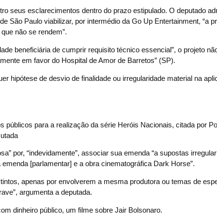
ro seus esclarecimentos dentro do prazo estipulado. O deputado adm
de São Paulo viabilizar, por intermédio da Go Up Entertainment, “a 
il que não se rendem”.
de beneficiária de cumprir requisito técnico essencial”, o projeto n
camente em favor do Hospital de Amor de Barretos” (SP).
er hipótese de desvio de finalidade ou irregularidade material na apl
 públicos para a realização da série Heróis Nacionais, citada por Pol
cutada
sa” por, “indevidamente”, associar sua emenda “a supostas irregula
a emenda [parlamentar] e a obra cinematográfica Dark Horse”.
distintos, apenas por envolverem a mesma produtora ou temas de esp
grave”, argumenta a deputada.
com dinheiro público, um filme sobre Jair Bolsonaro.