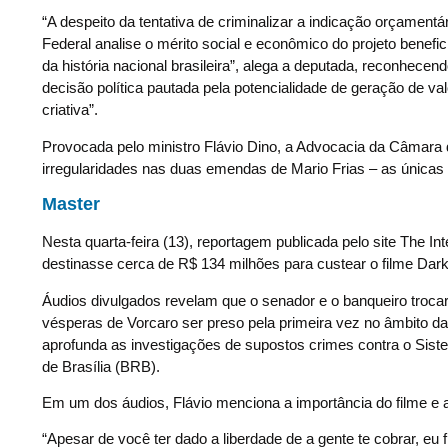
“A despeito da tentativa de criminalizar a indicação orçament
Federal analise o mérito social e econômico do projeto benef
da história nacional brasileira”, alega a deputada, reconhec
decisão política pautada pela potencialidade de geração de 
criativa”.
Provocada pelo ministro Flávio Dino, a Advocacia da Câmara d
irregularidades nas duas emendas de Mario Frias – as única
Master
Nesta quarta-feira (13), reportagem publicada pelo site The In
destinasse cerca de R$ 134 milhões para custear o filme Dark
Áudios divulgados revelam que o senador e o banqueiro troca
vésperas de Vorcaro ser preso pela primeira vez no âmbito 
aprofunda as investigações de supostos crimes contra o Sist
de Brasília (BRB).
Em um dos áudios, Flávio menciona a importância do filme e 
“Apesar de você ter dado a liberdade de a gente te cobrar, e