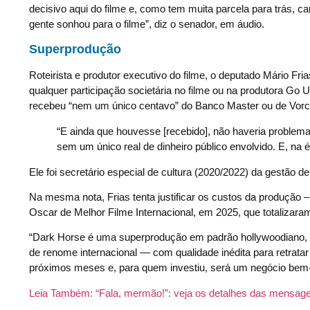
decisivo aqui do filme e, como tem muita parcela para trás, c
gente sonhou para o filme”, diz o senador, em áudio.
Superprodução
Roteirista e produtor executivo do filme, o deputado Mário Fri
qualquer participação societária no filme ou na produtora Go
recebeu “nem um único centavo” do Banco Master ou de Vorc
“E ainda que houvesse [recebido], não haveria problema 
sem um único real de dinheiro público envolvido. E, na 
Ele foi secretário especial de cultura (2020/2022) da gestão de
Na mesma nota, Frias tenta justificar os custos da produção –
Oscar de Melhor Filme Internacional, em 2025, que totalizara
“Dark Horse é uma superprodução em padrão hollywoodiano, com 
de renome internacional — com qualidade inédita para retratar o
próximos meses e, para quem investiu, será um negócio bem-
Leia Também:
“Fala, mermão!”: veja os detalhes das mensage