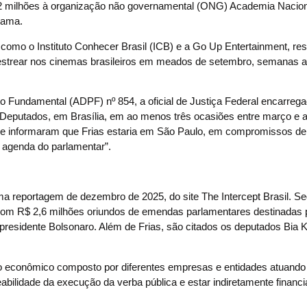
 2 milhões à organização não governamental (ONG) Academia Nacion
Gama.
como o Instituto Conhecer Brasil (ICB) e a Go Up Entertainment, re
ra estrear nos cinemas brasileiros em meados de setembro, semanas 
 Fundamental (ADPF) nº 854, a oficial de Justiça Federal encarreg
 Deputados, em Brasília, em ao menos três ocasiões entre março e a
que informaram que Frias estaria em São Paulo, em compromissos de
 agenda do parlamentar”.
ma reportagem de dezembro de 2025, do site The Intercept Brasil. S
 com R$ 2,6 milhões oriundos de emendas parlamentares destinadas 
x-presidente Bolsonaro. Além de Frias, são citados os deputados Bia K
po econômico composto por diferentes empresas e entidades atuand
eabilidade da execução da verba pública e estar indiretamente financ