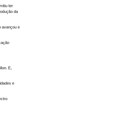
itiu ter
produção da
ão avançou e
icação
lon. E,
ridades e
ectro