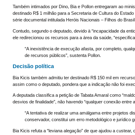
Também intimados por Dino, Bia e Pollon entregaram ao minist
destinado R$ 1 milhão para a Secretaria de Cultura do Estado 
série documental intitulada Heróis Nacionais – Filhos do Bras
Contudo, segundo o deputado, devido à “incapacidade da entida
ele redirecionou os recursos para a área da saúde, “especifi
“A inexistência de execução afasta, por completo, qualqu
de recursos públicos”, sustenta Pollon.
Decisão política
Bia Kicis também admitiu ter destinado R$ 150 mil em recursos
assim como o deputado, pondera que a indicação não foi exe
A deputada classifica a petição de Tabata Amaral como “maldo
desvios de finalidade”, não havendo “qualquer conexão entre 
“A tentativa de realizar uma amálgama entre projetos 
conservador, constitui um erro metodológico e jurídico 
Bia Kicis refuta a “leviana alegação” de que ajudou a custear, 