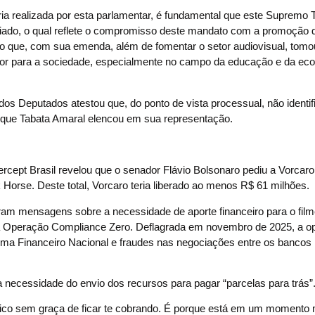
ária realizada por esta parlamentar, é fundamental que este Supremo T
iciado, o qual reflete o compromisso deste mandato com a promoção d
endo que, com sua emenda, além de fomentar o setor audiovisual, tom
valor para a sociedade, especialmente no campo da educação e da ec
os Deputados atestou que, do ponto de vista processual, não identif
s que Tabata Amaral elencou em sua representação.
tercept Brasil revelou que o senador Flávio Bolsonaro pediu a Vorcar
 Horse. Deste total, Vorcaro teria liberado ao menos R$ 61 milhões.
ram mensagens sobre a necessidade de aporte financeiro para o film
da Operação Compliance Zero. Deflagrada em novembro de 2025, a o
ema Financeiro Nacional e fraudes nas negociações entre os bancos
a necessidade do envio dos recursos para pagar “parcelas para trás
u fico sem graça de ficar te cobrando. É porque está em um momento 