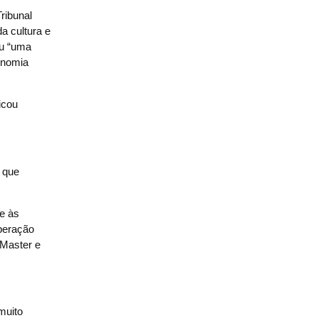
ribunal
a cultura e
ou “uma
onomia
icou
o que
e às
peração
 Master e
”.
muito