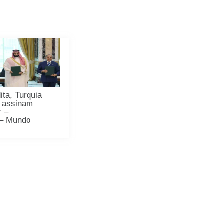
ita, Turquia
o assinam
r –
 – Mundo