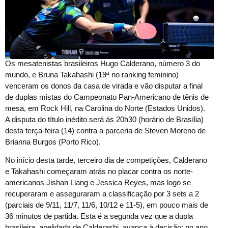
Os mesatenistas brasileiros Hugo Calderano, número 3 do
mundo, e Bruna Takahashi (19ª no ranking feminino)
venceram os donos da casa de virada e vão disputar a final
de duplas mistas do Campeonato Pan-Americano de tênis de
mesa, em Rock Hill, na Carolina do Norte (Estados Unidos).
A disputa do título inédito será às 20h30 (horário de Brasília)
desta terça-feira (14) contra a parceria de Steven Moreno de
Brianna Burgos (Porto Rico).
No início desta tarde, terceiro dia de competições, Calderano
e Takahashi começaram atrás no placar contra os norte-
americanos Jishan Liang e Jessica Reyes, mas logo se
recuperaram e asseguraram a classificação por 3 sets a 2
(parciais de 9/11, 11/7, 11/6, 10/12 e 11-5), em pouco mais de
36 minutos de partida. Esta é a segunda vez que a dupla
brasileira, apelidada de Calderashi, avança à decisão: no ano