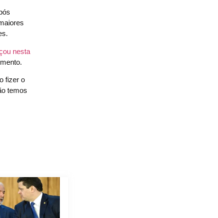
após
 maiores
es.
ou nesta
umento.
 fizer o
tão temos