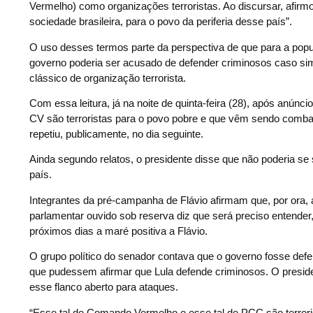
Vermelho) como organizações terroristas. Ao discursar, afirmo
sociedade brasileira, para o povo da periferia desse país”.
O uso desses termos parte da perspectiva de que para a popul
governo poderia ser acusado de defender criminosos caso s
clássico de organização terrorista.
Com essa leitura, já na noite de quinta-feira (28), após anúnc
CV são terroristas para o povo pobre e que vêm sendo combat
repetiu, publicamente, no dia seguinte.
Ainda segundo relatos, o presidente disse que não poderia se
país.
Integrantes da pré-campanha de Flávio afirmam que, por ora, 
parlamentar ouvido sob reserva diz que será preciso entender
próximos dias a maré positiva a Flávio.
O grupo político do senador contava que o governo fosse defe
que pudessem afirmar que Lula defende criminosos. O presiden
esse flanco aberto para ataques.
“Esse tal de Comando Vermelho e esse tal de PCC são terroris