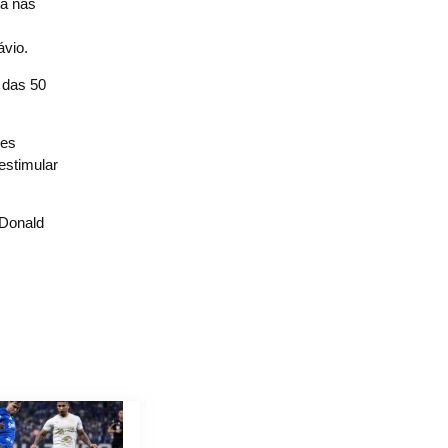
ta nas
ávio.
 das 50
des
estimular
 Donald