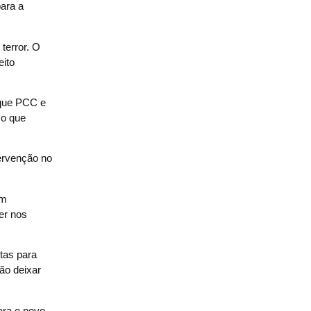
para a
terror. O
ito
a que PCC e
 o que
tervenção no
Um
er nos
tas para
ão deixar
ara o povo