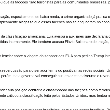
u que as facções “são terroristas para as comunidades brasileiras, 
ação, especialmente de baixa renda, o crime organizado já pratica o 
implesmente alegasse que essas facções não se enquadram no conce
io da classificação americana, Lula avisou a auxiliares que declarari
idas internamente. Ele também acusou Flávio Bolsonaro de traição,
 silenciar sobre a viagem do senador aos EUA para pedir a Trump in
a repercussão para o senador tem sido positiva nas redes sociais. 
, porém, se o governo vai conseguir sustentar esse discurso e revert
nder sua posição contrária à classificação das facções como terroris
te criticou a classificação feita pelos Estados Unidos, mas tentou n
tas para as comunidades brasileiras, para a sociedade brasileira. P