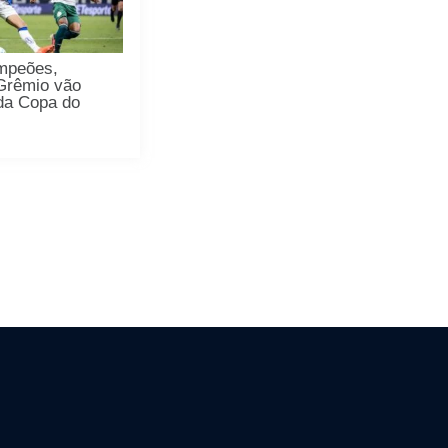
mpeões,
 Grêmio vão
da Copa do