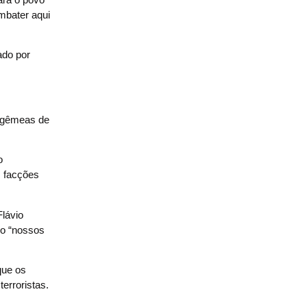
ombater aqui
ado por
s gêmeas de
o
s facções
Flávio
mo “nossos
que os
erroristas.