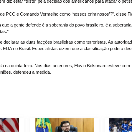
ém diz estar “triste” pela decisão dos americanos para atacar o petis
es de PCC e Comando Vermelho como ‘nossos criminosos’?”, disse Fl
 que a gente defende é a soberania do povo brasileiro, é a soberania
tas.”
declarar as duas facções brasileiras como terroristas. As autorida
os EUA no Brasil. Especialistas dizem que a classificação poderá des
da na quinta-feira. Nos dias anteriores, Flávio Bolsonaro esteve com
niões, defendeu a medida.