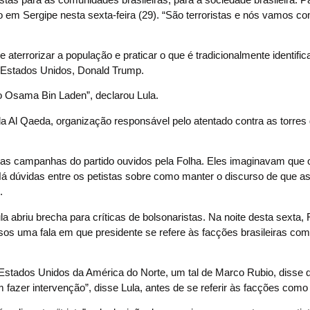
so em Sergipe nesta sexta-feira (29). “São terroristas e nós vamos c
 aterrorizar a população e praticar o que é tradicionalmente identific
os Estados Unidos, Donald Trump.
o Osama Bin Laden”, declarou Lula.
da Al Qaeda, organização responsável pelo atentado contra as torre
m as campanhas do partido ouvidos pela Folha. Eles imaginavam que 
. Há dúvidas entre os petistas sobre como manter o discurso de que a
.
a abriu brecha para críticas de bolsonaristas. Na noite desta sexta, 
osos uma fala em que presidente se refere às facções brasileiras co
os Estados Unidos da América do Norte, um tal de Marco Rubio, disse 
azer intervenção”, disse Lula, antes de se referir às facções como t