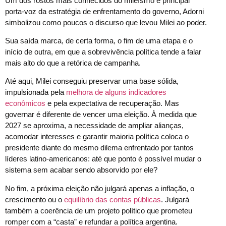
Um dos rostos mais conhecidos do mileísmo e principal
porta-voz da estratégia de enfrentamento do governo, Adorni
simbolizou como poucos o discurso que levou Milei ao poder.
Sua saída marca, de certa forma, o fim de uma etapa e o
início de outra, em que a sobrevivência política tende a falar
mais alto do que a retórica de campanha.
Até aqui, Milei conseguiu preservar uma base sólida,
impulsionada pela
melhora de alguns indicadores
econômicos
e pela expectativa de recuperação. Mas
governar é diferente de vencer uma eleição. À medida que
2027 se aproxima, a necessidade de ampliar alianças,
acomodar interesses e garantir maioria política coloca o
presidente diante do mesmo dilema enfrentado por tantos
líderes latino-americanos: até que ponto é possível mudar o
sistema sem acabar sendo absorvido por ele?
No fim, a próxima eleição não julgará apenas a inflação, o
crescimento ou o
equilíbrio das contas públicas
. Julgará
também a coerência de um projeto político que prometeu
romper com a “casta” e refundar a política argentina.