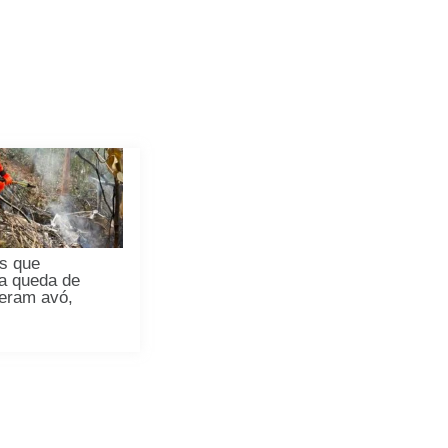
s que
a queda de
 eram avó,