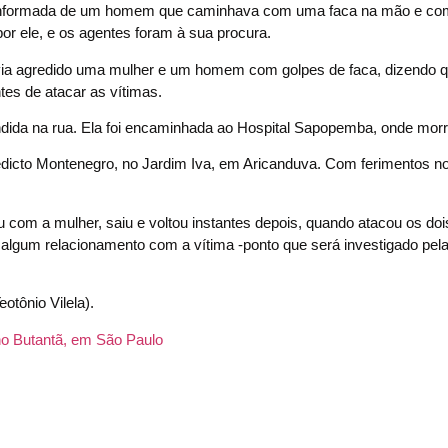
i informada de um homem que caminhava com uma faca na mão e co
or ele, e os agentes foram à sua procura.
avia agredido uma mulher e um homem com golpes de faca, dizendo 
tes de atacar as vítimas.
ndida na rua. Ela foi encaminhada ao Hospital Sapopemba, onde morr
edicto Montenegro, no Jardim Iva, em Aricanduva. Com ferimentos no
com a mulher, saiu e voltou instantes depois, quando atacou os do
algum relacionamento com a vítima -ponto que será investigado pela
eotônio Vilela).
no Butantã, em São Paulo