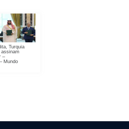
ita, Turquia
o assinam
r –
 – Mundo