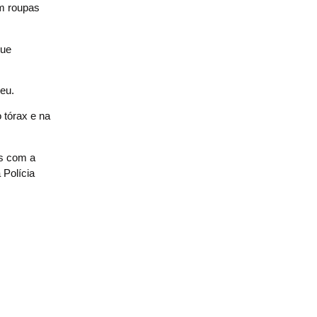
m roupas
que
eu.
 tórax e na
is com a
 Polícia