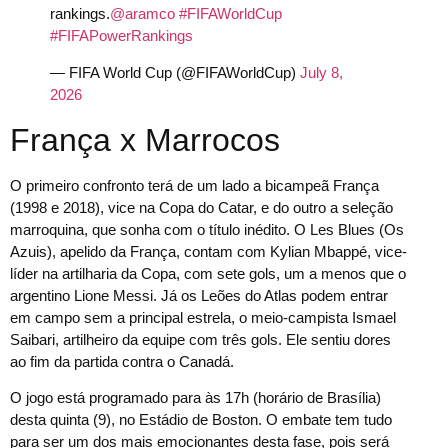
rankings.
@aramco
#FIFAWorldCup
#FIFAPowerRankings
— FIFA World Cup (@FIFAWorldCup)
July 8,
2026
França x Marrocos
O primeiro confronto terá de um lado a bicampeã França
(1998 e 2018), vice na Copa do Catar, e do outro a seleção
marroquina, que sonha com o título inédito. O Les Blues (Os
Azuis), apelido da França, contam com Kylian Mbappé, vice-
líder na artilharia da Copa, com sete gols, um a menos que o
argentino Lione Messi. Já os Leões do Atlas podem entrar
em campo sem a principal estrela, o meio-campista Ismael
Saibari, artilheiro da equipe com três gols. Ele sentiu dores
ao fim da partida contra o Canadá.
O jogo está programado para às 17h (horário de Brasília)
desta quinta (9), no Estádio de Boston. O embate tem tudo
para ser um dos mais emocionantes desta fase, pois será