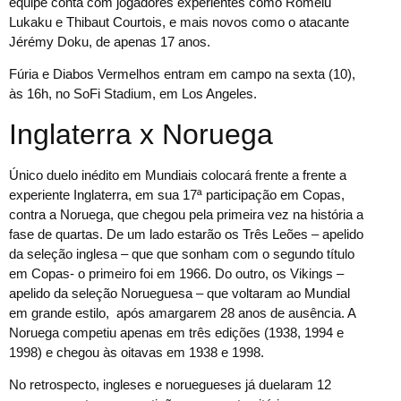
equipe conta com jogadores experientes como Romelu
Lukaku e Thibaut Courtois, e mais novos como o atacante
Jérémy Doku, de apenas 17 anos.
Fúria e Diabos Vermelhos entram em campo na sexta (10),
às 16h, no SoFi Stadium, em Los Angeles.
Inglaterra x Noruega
Único duelo inédito em Mundiais colocará frente a frente a
experiente Inglaterra, em sua 17ª participação em Copas,
contra a Noruega, que chegou pela primeira vez na história a
fase de quartas. De um lado estarão os Três Leões – apelido
da seleção inglesa – que que sonham com o segundo título
em Copas- o primeiro foi em 1966. Do outro, os Vikings –
apelido da seleção Norueguesa – que voltaram ao Mundial
em grande estilo, após amargarem 28 anos de ausência. A
Noruega competiu apenas em três edições (1938, 1994 e
1998) e chegou às oitavas em 1938 e 1998.
No retrospecto, ingleses e noruegueses já duelaram 12