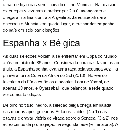
uma reedição das semifinais do último Mundial. Na ocasião,
os europeus levaram a melhor por 2 a 0, avançaram e
chegaram à final contra a Argentina. Já equipe africana
encerrou o Mundial em quarto lugar, o melhor desempenho
do país em seis participações.
Espanha x Bélgica
As duas seleções voltam a se enfrentar em Copa do Mundo
após um hiato de 36 anos. Considerada uma das favoritas ao
título, a Espanha sonha levantar a taça pela segunda vez – a
primeira foi na Copa da África do Sul (2010). No elenco
talentoso da Fúria estão os atacantes Lamine Yamal, de
apenas 18 anos, e Oyarzabal, que balançou a rede quatro
vezes nesta edição.
De olho no título inédito, a seleção belga chega embalada
nas quartas após golear os Estados Unidos (4 a 1) nas
oitavas e cravar vitória de virada sobre o Senegal (3 a 2) nos
acréscimos da prorrogação na segunda fase (eliminatória). A