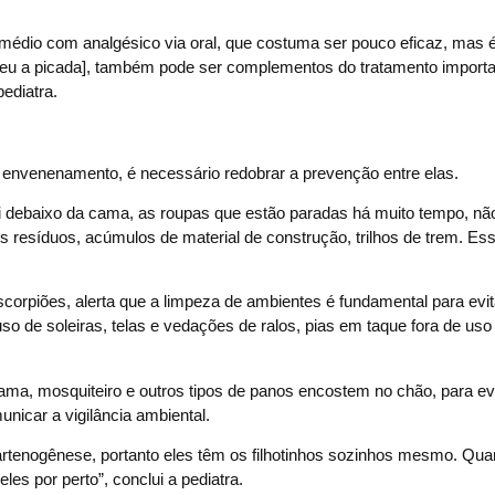
remédio com analgésico via oral, que costuma ser pouco eficaz, mas 
beu a picada], também pode ser complementos do tratamento import
pediatra.
envenenamento, é necessário redobrar a prevenção entre elas.
li debaixo da cama, as roupas que estão paradas há muito tempo, nã
 resíduos, acúmulos de material de construção, trilhos de trem. Es
corpiões, alerta que a limpeza de ambientes é fundamental para evit
so de soleiras, telas e vedações de ralos, pias em taque fora de u
ma, mosquiteiro e outros tipos de panos encostem no chão, para evi
unicar a vigilância ambiental.
 partenogênese, portanto eles têm os filhotinhos sozinhos mesmo. Q
eles por perto”
, conclui a pediatra.