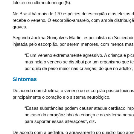
faleceu no último domingo (5).
No Brasil há mais de 170 espécies de escorpião e os efeito
recebe o veneno. O escorpião-amarelo, com ampla distribuiçã
graves.
Segundo Joelma Gonçalves Martin, especialista da Sociedade B
injetada pelo escorpião, por serem menores, com menos mass
“É um veneno extremamente agressivo. A criança é pic
mas nela o veneno se distribui por um organismo que t
por quilo de peso maior nas crianças, do que no adulto”
,
Sintomas
De acordo com Joelma, o veneno do escorpião possui toxinas
principalmente o coração e o sistema neurológico.
“Essas substâncias podem causar ataque cardíaco impo
no caso do coraçãozinho da criança e do sistema nervos
para suportar essas alterações”
, diz.
De acordo com a pediatra, o agravamento do quadro logo apres