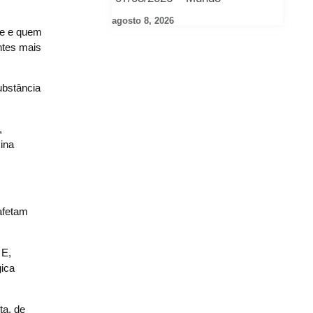
agosto 8, 2026
ie e quem
ntes mais
ubstância
,
ina
afetam
 E,
gica
ta, de