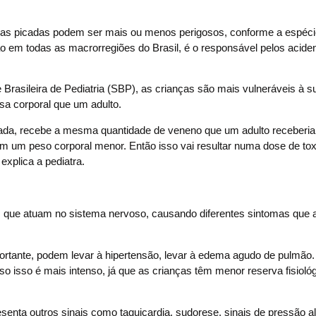
s das picadas podem ser mais ou menos perigosos, conforme a espéc
o em todas as macrorregiões do Brasil, é o responsável pelos acide
rasileira de Pediatria (SBP), as crianças são mais vulneráveis à s
a corporal que um adulto.
ada, recebe a mesma quantidade de veneno que um adulto receberia
em um peso corporal menor. Então isso vai resultar numa dose de tox
 explica a pediatra.
 que atuam no sistema nervoso, causando diferentes sintomas que 
rtante, podem levar à hipertensão, levar à edema agudo de pulmão.
o isso é mais intenso, já que as crianças têm menor reserva fisioló
enta outros sinais como taquicardia, sudorese, sinais de pressão al