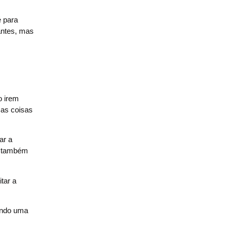
é para
antes, mas
o irem
sas coisas
ar a
so também
tar a
uando uma