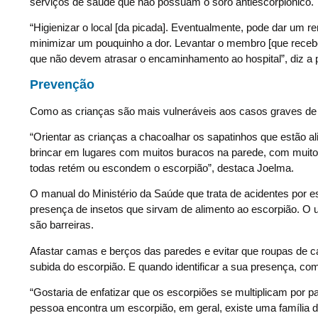
serviços de saúde que não possuam o soro antiescorpiônico.
“Higienizar o local [da picada]. Eventualmente, pode dar um 
minimizar um pouquinho a dor. Levantar o membro [que rece
que não devem atrasar o encaminhamento ao hospital”
, diz a 
Prevenção
Como as crianças são mais vulneráveis aos casos graves de 
“Orientar as crianças a chacoalhar os sapatinhos que estão a
brincar em lugares com muitos buracos na parede, com muitos
todas retém ou escondem o escorpião”
, destaca Joelma.
O manual do Ministério da Saúde que trata de acidentes por es
presença de insetos que sirvam de alimento ao escorpião. O u
são barreiras.
Afastar camas e berços das paredes e evitar que roupas de ca
subida do escorpião. E quando identificar a sua presença, com
“Gostaria de enfatizar que os escorpiões se multiplicam por
pessoa encontra um escorpião, em geral, existe uma família d