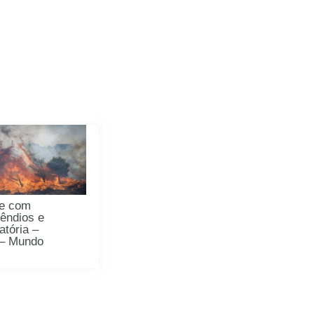
re com
cêndios e
atória –
 – Mundo