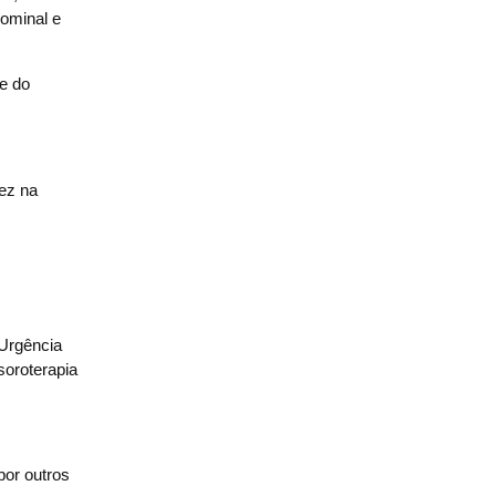
dominal e
de do
dez na
 Urgência
soroterapia
por outros