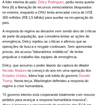
A líder interina do país,
Delcy Rodríguez
, pediu nesta quarta-
feira (8) a liberação de recursos venezuelanos bloqueados
no exterior, enquanto a ONU tenta arrecadar cerca de US$
300 milhões (R$ 1,5 bilhão) para auxiliar na recuperação do
país.
A resposta do regime ao desastre vem sendo alvo de críticas
de parte da população, que considera lentas as ações de
emergência. Delcy rejeitou as críticas e afirmou que as
operações de busca e resgate continuam. Sem apresentar
provas, ela acusou “laboratórios midiáticos” de tentar
prejudicar o trabalho das equipes de emergência.
Delcy, que assumiu o poder depois da captura do ditador
Nicolás Maduro
no começo do ano em uma operação dos
Estados Unidos
, lidera hoje sob tutela do governo
Donald
Trump
. Nesta terça, Washington defendeu a resposta do
regime à crise humanitária.
“O governo interino está cooperando totalmente com nossos
pedidos para avançar a resposta humanitária massiva”,
disse à imprensa o encarregado de negócios dos EUA em