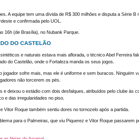
es. A equipe tem uma dívida de R$ 300 milhões e disputa a Série B n
Nordeste e confirmada pelo UOL.
 às 16h (de Brasília), no Nubank Parque.
ADO DO CASTELÃO
ntéticos e naturais estava mais aflorada, o técnico Abel Ferreira fal
ado do Castelão, onde o Fortaleza manda os seus jogos.
 o jogador sofre mais, mas ele é uniforme e sem buracos. Ninguém v
gadores não torcerem os pés.
s e deixou o estádio com dois desfalques, atribuídos pelo clube às 
 e das irregularidades no piso.
e Vitor Roque também sentiu dores no tornozelo após a partida.
blema para o Palmeiras, que viu Piquerez e Vitor Roque passarem po
e as férias do Arsenal