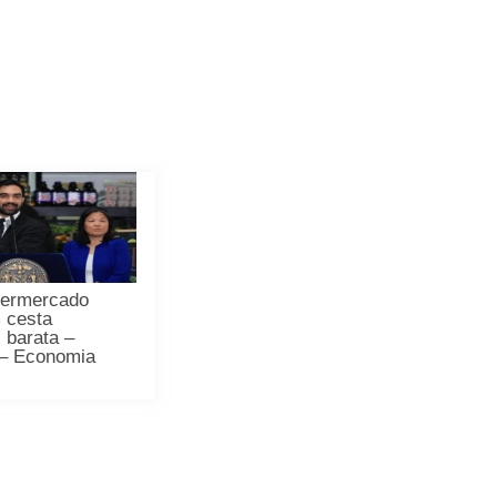
permercado
 cesta
 barata –
 – Economia