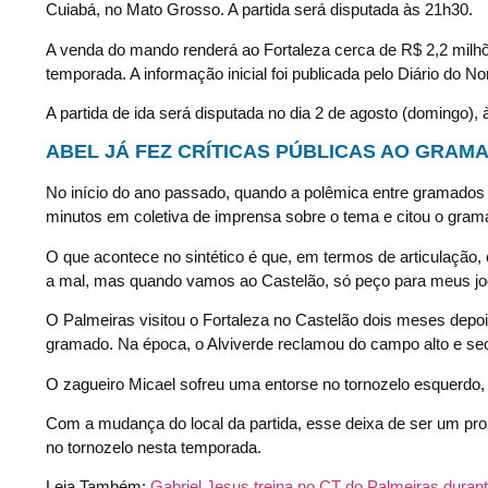
Cuiabá, no Mato Grosso. A partida será disputada às 21h30.
A venda do mando renderá ao Fortaleza cerca de R$ 2,2 milhõ
temporada. A informação inicial foi publicada pelo Diário do 
A partida de ida será disputada no dia 2 de agosto (domingo),
ABEL JÁ FEZ CRÍTICAS PÚBLICAS AO GRAM
No início do ano passado, quando a polêmica entre gramados si
minutos em coletiva de imprensa sobre o tema e citou o gram
O que acontece no sintético é que, em termos de articulação,
a mal, mas quando vamos ao Castelão, só peço para meus jo
O Palmeiras visitou o Fortaleza no Castelão dois meses depoi
gramado. Na época, o Alviverde reclamou do campo alto e seco
O zagueiro Micael sofreu uma entorse no tornozelo esquerdo, 
Com a mudança do local da partida, esse deixa de ser um pro
no tornozelo nesta temporada.
Leia Também:
Gabriel Jesus treina no CT do Palmeiras durant