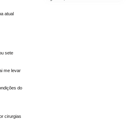
a atual
ou sete
ai me levar
condições do
r cirurgias